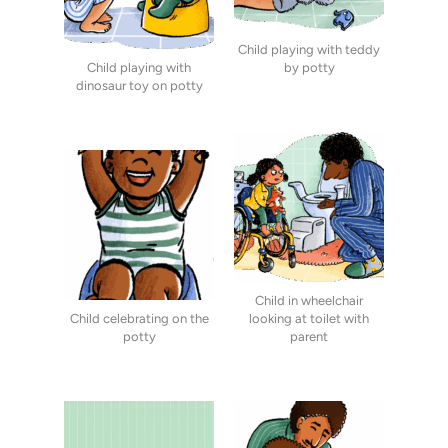
Child playing with teddy
Child playing with
by potty
dinosaur toy on potty
Child in wheelchair
Child celebrating on the
looking at toilet with
potty
parent