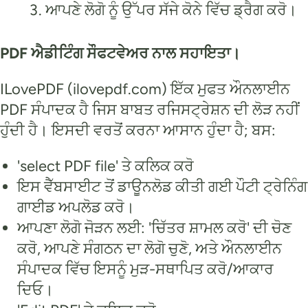
ਆਪਣੇ ਲੋਗੋ ਨੂੰ ਉੱਪਰ ਸੱਜੇ ਕੋਨੇ ਵਿੱਚ ਡ੍ਰੈਗ ਕਰੋ।
PDF ਐਡੀਟਿੰਗ ਸੌਫਟਵੇਅਰ ਨਾਲ ਸਹਾਇਤਾ।
ILovePDF (ilovepdf.com) ਇੱਕ ਮੁਫਤ ਔਨਲਾਈਨ
PDF ਸੰਪਾਦਕ ਹੈ ਜਿਸ ਬਾਬਤ ਰਜਿਸਟ੍ਰੇਸ਼ਨ ਦੀ ਲੋੜ ਨਹੀਂ
ਹੁੰਦੀ ਹੈ। ਇਸਦੀ ਵਰਤੋਂ ਕਰਨਾ ਆਸਾਨ ਹੁੰਦਾ ਹੈ; ਬਸ:
'select PDF file' ਤੇ ਕਲਿਕ ਕਰੋ
ਇਸ ਵੈੱਬਸਾਈਟ ਤੋਂ ਡਾਊਨਲੋਡ ਕੀਤੀ ਗਈ ਪੌਟੀ ਟ੍ਰੇਨਿੰਗ
ਗਾਈਡ ਅਪਲੋਡ ਕਰੋ।
ਆਪਣਾ ਲੋਗੋ ਜੋੜਨ ਲਈ: 'ਚਿੱਤਰ ਸ਼ਾਮਲ ਕਰੋ' ਦੀ ਚੋਣ
ਕਰੋ, ਆਪਣੇ ਸੰਗਠਨ ਦਾ ਲੋਗੋ ਚੁਣੋ, ਅਤੇ ਔਨਲਾਈਨ
ਸੰਪਾਦਕ ਵਿੱਚ ਇਸਨੂੰ ਮੁੜ-ਸਥਾਪਿਤ ਕਰੋ/ਆਕਾਰ
ਦਿਓ।