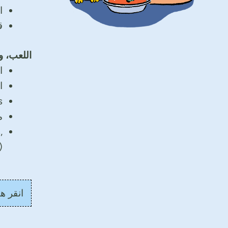
ا
ق
اللعب، و
ا
ا
s
م
,
)
انقر ه