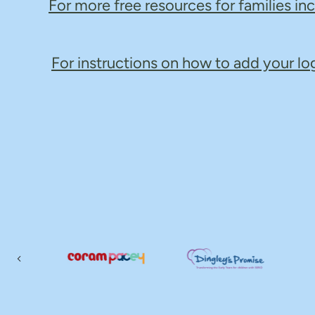
For more free resources for families in
For instructions on how to add your lo
ious